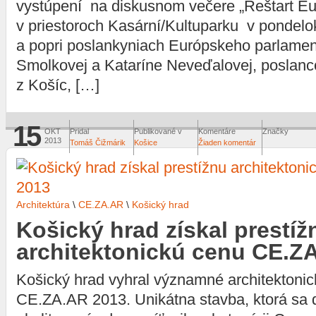
vystúpení na diskusnom večere „Reštart Eu
v priestoroch Kasární/Kultuparku v pondelo
a popri poslankyniach Európskeho parlame
Smolkovej a Kataríne Neveďalovej, posla
z Košíc, […]
15
OKT
Pridal
Publikované v
Komentáre
Značky
2013
Tomáš Čižmárik
Košice
Žiaden komentár
Architektúra
\
CE.ZA.AR
\
Košický hrad
Košický hrad získal prestíž
architektonickú cenu CE.Z
Košický hrad vyhral významné architektoni
CE.ZA.AR 2013. Unikátna stavba, ktorá sa 