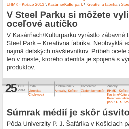
EHMK - Košice 2013
\
Kasárne/Kulturpark
\
Kreatívna fabrika
\
Stee
V Steel Parku si môžete vyl
oceľové autíčko
V Kasárňach/Kulturparku vyrástlo zábavné 
Steel Park – Kreatívna fabrika. Neobvyklá e
najmä detských návštevníkov. Príbeh ocele
len v meste, ktorého identita je spojená s 
produktov.
25
OKT
Pridal
Publikované v
Komentáre
Značky
2013
Veronika
Aktuality
,
Košice
Žiaden komentár
EHMK - Košice
Cholewová
Kasárne/Kultur
Kreatívna fabri
park
\
U. S. Ste
Súmrak médií je skôr úsvit
Pôda Univerzity P. J. Šafárika v Košiciach p