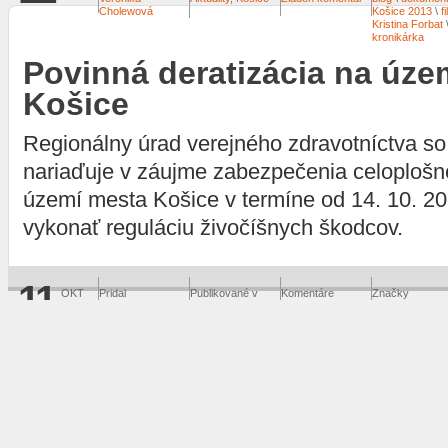
Cholewová
Košice 2013
\
f
Kristina Forbat
kronikárka
Povinná deratizácia na úze
Košice
Regionálny úrad verejného zdravotníctva so
nariaďuje v záujme zabezpečenia celoplošne
území mesta Košice v termíne od 14. 10. 20
vykonať reguláciu živočíšnych škodcov.
11
OKT
Pridal
Publikované v
Komentáre
Značky
2013
Tomáš Čižmárik
Košice
Žiaden komentár
zdravie
EHMK - Košice 2013
\
primátor Raši
\
Sidor
\
Židovská obec v Koši
K.E.Sidon: Ku Košiciam má