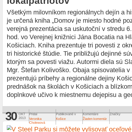
lokálpatriotov
Všetkým milovníkom regionálnych dejín a hi
je určená kniha „Domov je miesto hodné poz
verejná prezentácia sa uskutoční v stredu 
hod. vo Verejnej knižnici Jána Bocatia na H
Košiciach. Kniha prezentuje tri povesti z ok
tri historické štúdie. Tie približujú dejinné sú
ktorým sa povesti viažu. Autormi diela sú S
Mgr. Štefan Kolivoško. Obaja spisovatelia v
prezentujú príbehy a regionálne dejiny Koši
prednášok na školách v Košiciach a blízkom
doplnkové učivo k miestnemu dejepisu a geo
30
OKT
Pridal
Publikované v
Komentáre
Značky
2013
Veronika
Košice
Žiaden komentár
Cholewová