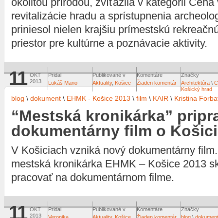
okolitou prírodou, zvíťazila v kategórii Cena 
revitalizácie hradu a sprístupnenia archeol
priniesol nielen krajšiu prímestskú rekreačnú
priestor pre kultúrne a poznávacie aktivity.
11
OKT
Pridal
Publikované v
Komentáre
Značky
2013
Lukáš Mano
Aktuality
,
Košice
Žiaden komentár
Architektúra
\
C
Košický hrad
blog
\
dokument
\
EHMK - Košice 2013
\
film
\
KAIR
\
Kristina Forba
“Mestská kronikárka” pripr
dokumentárny film o Košic
V Košiciach vzniká nový dokumentárny film. 
mestská kronikárka EHMK – Košice 2013 sk
pracovať na dokumentárnom filme.
11
OKT
Pridal
Publikované v
Komentáre
Značky
2013
Veronika
Aktuality
,
Košice
Žiaden komentár
blog
\
dokumen