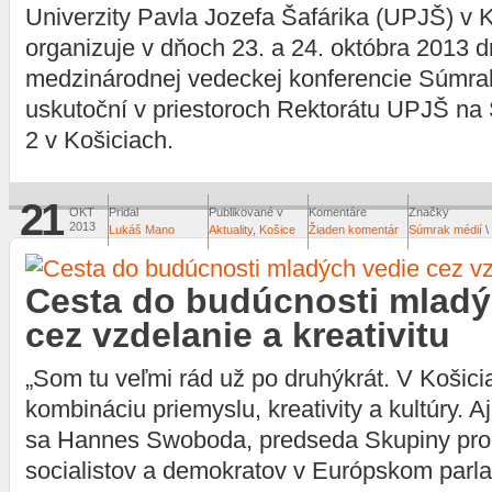
Univerzity Pavla Jozefa Šafárika (UPJŠ) v 
organizuje v dňoch 23. a 24. októbra 2013 d
medzinárodnej vedeckej konferencie Súmrak
uskutoční v priestoroch Rektorátu UPJŠ na Š
2 v Košiciach.
21
OKT
Pridal
Publikované v
Komentáre
Značky
2013
Lukáš Mano
Aktuality
,
Košice
Žiaden komentár
Súmrak médií
\
Cesta do budúcnosti mladý
cez vzdelanie a kreativitu
„Som tu veľmi rád už po druhýkrát. V Košici
kombináciu priemyslu, kreativity a kultúry. A
sa Hannes Swoboda, predseda Skupiny prog
socialistov a demokratov v Európskom parl