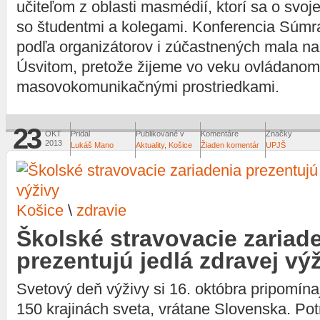
učiteľom z oblasti masmédií, ktorí sa o svoje
so študentmi a kolegami. Konferencia Súmr
podľa organizátorov i zúčastnených mala na
Úsvitom, pretože žijeme vo veku ovládanom
masovokomunikačnými prostriedkami.
23
OKT
Pridal
Publikované v
Komentáre
Značky
2013
Lukáš Mano
Aktuality
,
Košice
Žiaden komentár
UPJŠ
Košice
\
zdravie
Školské stravovacie zariad
prezentujú jedlá zdravej vý
Svetový deň výživy si 16. októbra pripomína
150 krajinách sveta, vrátane Slovenska. Pot