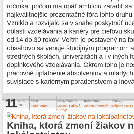
ročníka, pričom má opäť ambíciu zaradiť sa
najkvalitnejšie prezentačné fóra tohto druh
Vzniklo a rozvíjalo sa v snahe poskytnúť uc
oblasti vzdelávania a kariéry pre cieľovú sk
od 14 do 30 rokov. Veľtrh je postavený na fo
obsahovo sa venuje študijným programom 
stredných školách, univerzitách a i v iných 
doplnkového vzdelávania. Okrem toho je n
pracovné uplatnenie absolventov a mladých 
súvisiace s kariérnym poradenstvom a inová
11
NOV
Pridal
Publikované v
Komentáre
Značky
2013
Lukáš Mano
Košice
,
Tlačové
Žiaden komentár
Košice
\
PRO 
správy
Kniha, ktorá zmení žiakov 