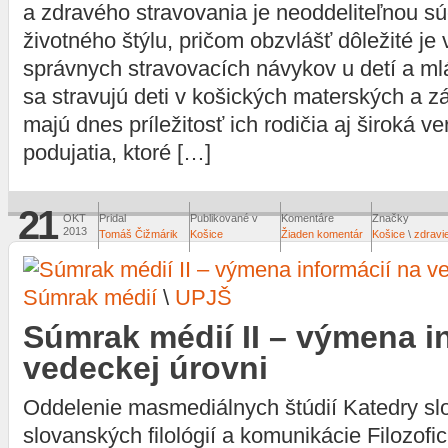
a zdravého stravovania je neoddeliteľnou s
životného štýlu, pričom obzvlášť dôležité j
správnych stravovacích návykov u detí a mlá
sa stravujú deti v košických materských a z
majú dnes príležitosť ich rodičia aj široká v
podujatia, ktoré […]
21
OKT
Pridal
Publikované v
Komentáre
Značky
2013
Tomáš Čižmárik
Košice
Žiaden komentár
Košice
\
zdravi
Súmrak médií
\
UPJŠ
Súmrak médií II – výmena i
vedeckej úrovni
Oddelenie masmediálnych štúdií Katedry slo
slovanských filológií a komunikácie Filozofic