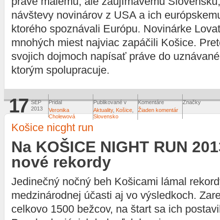
práve malému, ale zaujímavému Slovensku,
návštevy novinárov z USA a ich európskemu
ktorého spoznávali Európu. Novinárke Lova
mnohých miest najviac zapáčili Košice. Pret
svojich dojmoch napísať práve do uznávan
ktorým spolupracuje.
17
SEP
Pridal
Publikované v
Komentáre
Značky
2013
Veronika
Aktuality
,
Košice
,
Žiaden komentár
Cholewová
Slovensko
Košice nicght run
Na KOŠICE NIGHT RUN 2013
nové rekordy
Jedinečný nočný beh Košicami lámal rekordy
medzinárodnej účasti aj vo výsledkoch. Zar
celkovo 1500 bežcov, na štart sa ich postavi