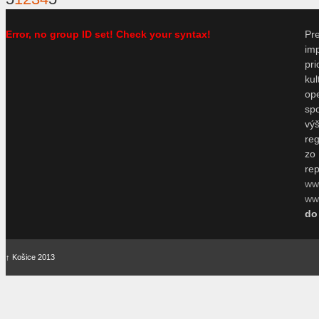
Error, no group ID set! Check your syntax!
P
im
pr
ku
o
sp
vý
re
zo
re
ww
www
do
↑
Košice 2013