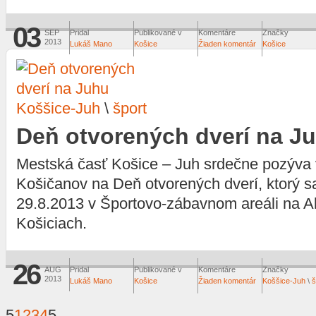
03
SEP
Pridal
Publikované v
Komentáre
Značky
2013
Lukáš Mano
Košice
Žiaden komentár
Košice
Koššice-Juh
\
šport
Deň otvorených dverí na J
Mestská časť Košice – Juh srdečne pozýva
Košičanov na Deň otvorených dverí, ktorý s
29.8.2013 v Športovo-zábavnom areáli na Al
Košiciach.
26
AUG
Pridal
Publikované v
Komentáre
Značky
2013
Lukáš Mano
Košice
Žiaden komentár
Koššice-Juh
\
š
5
1
2
3
4
5