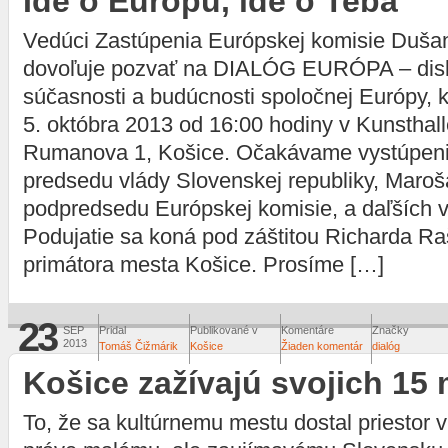
Ide o Európu, ide o Teba
Vedúci Zastúpenia Európskej komisie Duša
dovoľuje pozvať na DIALÓG EURÓPA – dis
súčasnosti a budúcnosti spoločnej Európy, k
5. októbra 2013 od 16:00 hodiny v Kunsthall
Rumanova 1, Košice. Očakávame vystúpeni
predsedu vlády Slovenskej republiky, Maroš
podpredsedu Európskej komisie, a daľších 
Podujatie sa koná pod záštitou Richarda Ra
primátora mesta Košice. Prosíme […]
23
SEP
Pridal
Publikované v
Komentáre
Značky
2013
Tomáš Čižmárik
Košice
Žiaden komentár
dialóg
Košice zažívajú svojich 15 
To, že sa kultúrnemu mestu dostal priestor