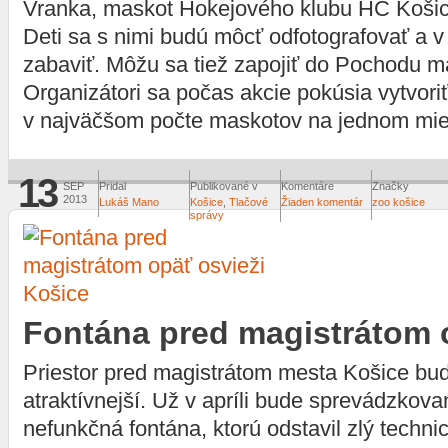
Vranka, maskot Hokejového klubu HC Košic
Deti sa s nimi budú môcť odfotografovať a v
zabaviť. Môžu sa tiež zapojiť do Pochodu m
Organizátori sa počas akcie pokúsia vytvori
v najväčšom počte maskotov na jednom mie
13
SEP
Pridal
Publikované v
Komentáre
Značky
2013
Lukáš Mano
Košice
,
Tlačové
Žiaden komentár
zoo košice
správy
Košice
Fontána pred magistrátom 
Priestor pred magistrátom mesta Košice bud
atraktívnejší. Už v apríli bude sprevádzkovan
nefunkčná fontána, ktorú odstavil zlý technic