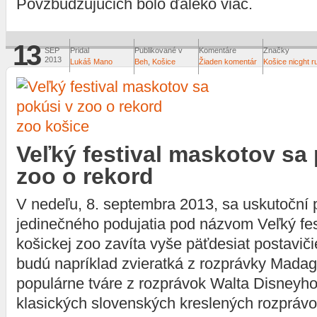
Povzbudzujúcich bolo ďaleko viac.
13
SEP
Pridal
Publikované v
Komentáre
Značky
2013
Lukáš Mano
Beh
,
Košice
Žiaden komentár
Košice nicght r
zoo košice
Veľký festival maskotov sa
zoo o rekord
V nedeľu, 8. septembra 2013, sa uskutoční 
jedinečného podujatia pod názvom Veľký fes
košickej zoo zavíta vyše päťdesiat postavič
budú napríklad zvieratká z rozprávky Madag
populárne tváre z rozprávok Walta Disneyho,
klasických slovenských kreslených rozpráv