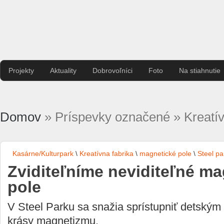
Projekty
Aktuality
Dobrovoľníci
Foto
Na stiahnutie
Domov
» Príspevky označené » Kreatív
Kasárne/Kulturpark
\
Kreatívna fabrika
\
magnetické pole
\
Steel pa
Zviditeľníme neviditeľné ma
pole
V Steel Parku sa snažia sprístupniť detský
krásy magnetizmu.