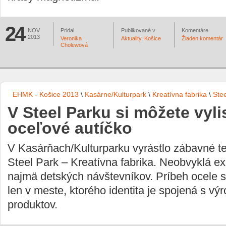
24
NOV
Pridal
Publikované v
Komentáre
2013
Veronika
Aktuality
,
Košice
Žiaden komentár
Cholewová
EHMK - Košice 2013
\
Kasárne/Kulturpark
\
Kreatívna fabrika
\
Stee
V Steel Parku si môžete vyl
oceľové autíčko
V Kasárňach/Kulturparku vyrástlo zábavné t
Steel Park – Kreatívna fabrika. Neobvyklá ex
najmä detských návštevníkov. Príbeh ocele 
len v meste, ktorého identita je spojená s v
produktov.