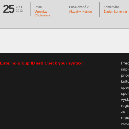
25
OKT
Pridal
Publikované v
Komentáre
2013
Veronika
Aktuality
,
Košice
Žiaden komentár
Cholewová
Error, no group ID set! Check your syntax!
Pr
impl
prio
kul
op
spo
výš
regi
zo 
repu
www