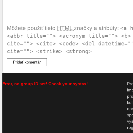
Môžete použiť tieto
HTML
značky a atribúty:
<a 
<abbr title=""> <acronym title=""> <b>
cite=""> <cite> <code> <del datetime="
cite=""> <strike> <strong>
Error, no group ID set! Check your syntax!
P
im
pr
ku
o
sp
vý
re