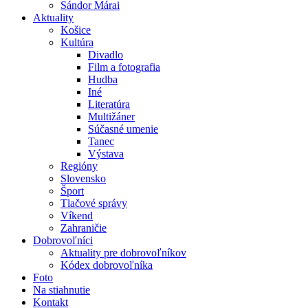
Sándor Márai
Aktuality
Košice
Kultúra
Divadlo
Film a fotografia
Hudba
Iné
Literatúra
Multižáner
Súčasné umenie
Tanec
Výstava
Regióny
Slovensko
Šport
Tlačové správy
Víkend
Zahraničie
Dobrovoľníci
Aktuality pre dobrovoľníkov
Kódex dobrovoľníka
Foto
Na stiahnutie
Kontakt