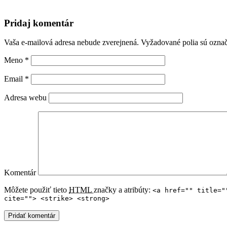
Pridaj komentár
Vaša e-mailová adresa nebude zverejnená. Vyžadované polia sú ozn
Meno
*
Email
*
Adresa webu
Komentár
Môžete použiť tieto
HTML
značky a atribúty:
<a href="" title="
cite=""> <strike> <strong>