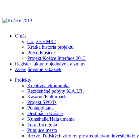
O nás
Čo je EHMK?
Krátka história projektu
Prečo Košice?
Projekt Košice Interface 2013
Register faktúr, objednávok a zmlúv
Zverejňovanie zákaziek
Projekty
Kreatívna ekonomika
Rezidenčné pobyty K.A.I.R.
Kasárne/Kulturpark
Projekt SPOTs
Pentapolitana
Destinácia Košice
Kunsthalle/Hala umenia
Terra Incognita
Putujúce mesto
Rozvoj ľudských zdrojov prostredníctvom investícií do 