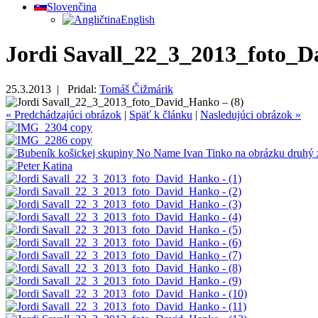
Slovenčina
English
Jordi Savall_22_3_2013_foto_D
25.3.2013 |
Pridal:
Tomáš Čižmárik
« Predchádzajúci obrázok
|
Späť k článku
|
Nasledujúci obrázok »