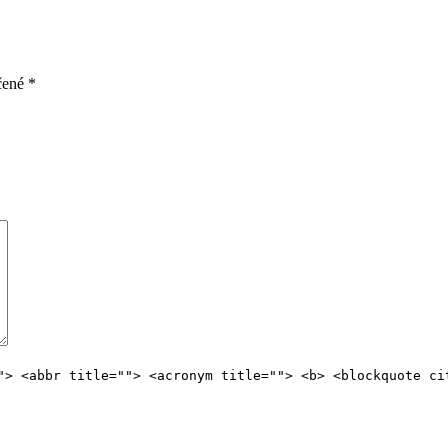
ačené
*
"> <abbr title=""> <acronym title=""> <b> <blockquote ci