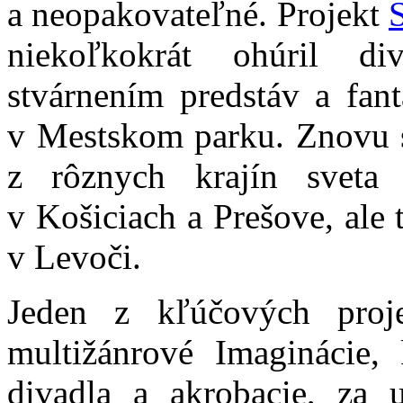
a neopakovateľné. Projekt
niekoľkokrát ohúril di
stvárnením predstáv a fant
v Mestskom parku. Znovu s
z rôznych krajín sveta 
v Košiciach a Prešove, ale 
v Levoči.
Jeden z kľúčových pr
multižánrové Imaginácie, 
divadla a akrobacie, za u