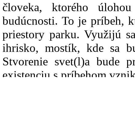
človeka, ktorého úloho
budúcnosti. To je príbeh, 
priestory parku. Využijú s
ihrisko, mostík, kde sa b
Stvorenie svet(l)a bude p
existenciu s príbehom vznik
„Na Imagináciách je zvlášt
prídu hrať celé predstaven
hrajú veľké číslo, kt
predstavenia. Scénosled, 