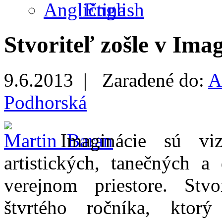
English
Stvoriteľ zošle v Ima
9.6.2013 |
Zaradené do:
A
Podhorská
Imaginácie sú vi
artistických, tanečných 
verejnom priestore. Stv
štvrtého ročníka, ktor