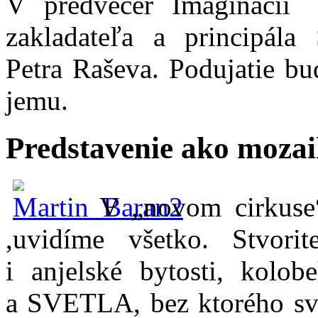
V predvečer Imaginácií
zakladateľa a principála
Petra Raševa. Podujatie b
jemu.
Predstavenie ako moza
V „novom cirkuse“
,uvidíme všetko. Stvor
i anjelské bytosti, kolo
a SVETLA, bez ktorého sve