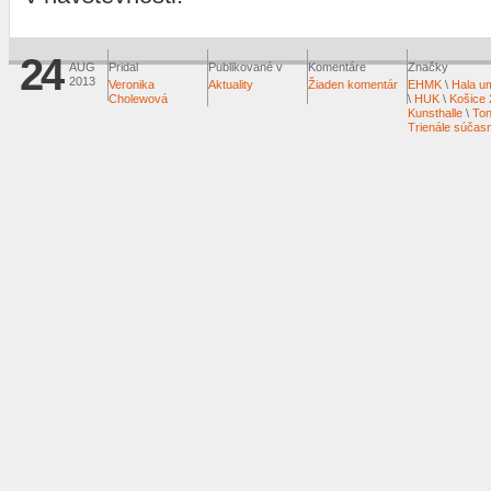
24
AUG
Pridal
Publikované v
Komentáre
Značky
2013
Veronika
Aktuality
Žiaden komentár
EHMK
\
Hala u
Cholewová
\
HUK
\
Košice
Kunsthalle
\
Ton
Trienále súčas