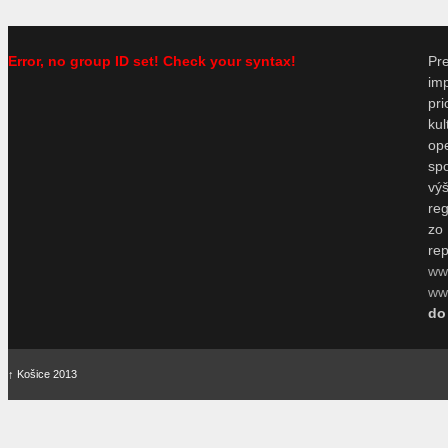
Error, no group ID set! Check your syntax!
P
im
pr
ku
o
sp
vý
re
zo
re
ww
www
do
↑
Košice 2013