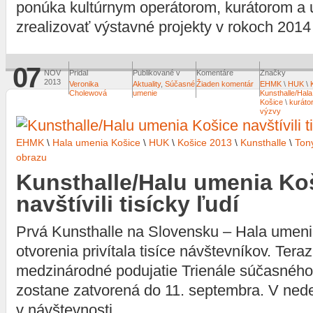
ponúka kultúrnym operátorom, kurátorom 
zrealizovať výstavné projekty v rokoch 2014
07
NOV
Pridal
Publikované v
Komentáre
Značky
2013
Veronika
Aktuality
,
Súčasné
Žiaden komentár
EHMK
\
HUK
\
Cholewová
umenie
Kunsthalle/Hal
Košice
\
kurátor
výzvy
EHMK
\
Hala umenia Košice
\
HUK
\
Košice 2013
\
Kunsthalle
\
Ton
obrazu
Kunsthalle/Halu umenia Ko
navštívili tisícky ľudí
Prvá Kunsthalle na Slovensku – Hala umeni
otvorenia privítala tisíce návštevníkov. Tera
medzinárodné podujatie Trienále súčasného
zostane zatvorená do 11. septembra. V nede
v návštevnosti.