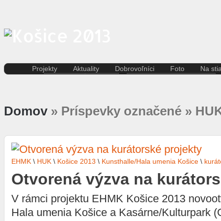
Projekty
Aktuality
Dobrovoľníci
Foto
Na sti
Kreatívna ekonomika
Košice
Aktuality pre dobrovoľníkov
Divad
Rezidenčné pobyty K.A.I.R.
Kultúra
Kódex dobrovoľníka
Film 
Kasárne/Kulturpark
Regióny
Domov
» Príspevky označené » HU
Hudb
Projekt SPOTs
Slovensko
Iné
Pentapolitana
Šport
Liter
Destinácia Košice
Tlačové správy
Multi
Kunsthalle/Hala umenia
Víkend
Súča
Terra Incognita
Zahraničie
Tane
EHMK
\
HUK
\
Košice 2013
\
Kunsthalle/Hala umenia Košice
\
kurát
Putujúce mesto
Výst
Rozvoj ľudských zdrojov
Otvorená výzva na kurátors
prostredníctvom investícií do
vzdelávania
V rámci projektu EHMK Košice 2013 novoot
Sándor Márai
Hala umenia Košice a Kasárne/Kulturpark (G