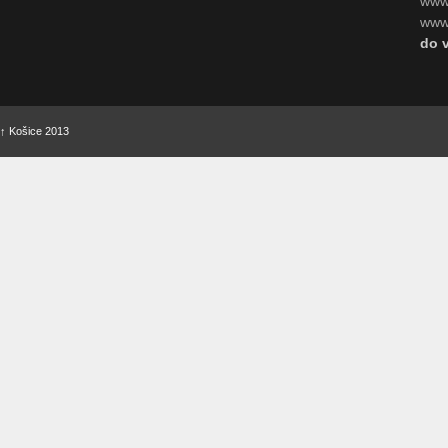
www
www.
do 
↑
Košice 2013