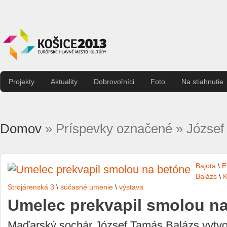
Projekty
Aktuality
Dobrovoľníci
Foto
Na stiahnutie
Domov
» Príspevky označené » József
Bajota
\
E
Balázs
\
K
Strojárenská 3
\
súčasné umenie
\
výstava
Umelec prekvapil smolou n
Maďarský sochár József Tamás Balázs vytvo