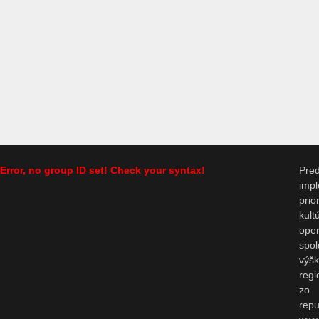
Error, no group ID set! Check your syntax!
Pr
impl
prio
kul
op
spo
výš
regi
zo 
repu