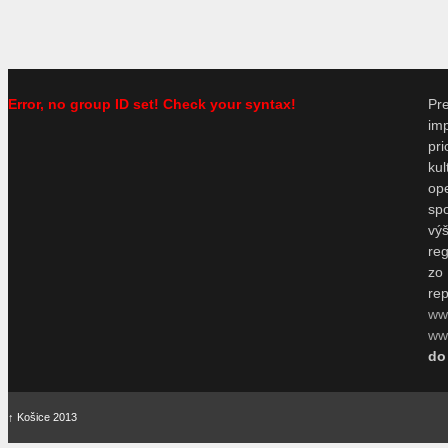
Error, no group ID set! Check your syntax!
P
im
pr
ku
o
sp
vý
re
zo
re
ww
www
do
↑
Košice 2013