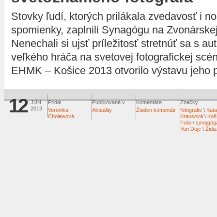
Stovky ľudí, ktorých prilákala zvedavosť i no
spomienky, zaplnili Synagógu na Zvonárskej
Nenechali si ujsť príležitosť stretnúť sa s a
veľkého hráča na svetovej fotografickej scé
EHMK – Košice 2013 otvorilo výstavu jeho p
12
JÚN
Pridal
Publikované v
Komentáre
Značky
2013
Veronika
Aktuality
Žiaden komentár
fotografie
\
Kata
Cholewová
Krausová
\
Koš
Folio
\
synagóg
Yuri Dojc
\
Židia