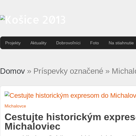
Projekty
Aktuality
Dobrovoľníci
Foto
Na stiahnutie
Domov
» Príspevky označené » Michal
Michalovce
Cestujte historickým expre
Michaloviec