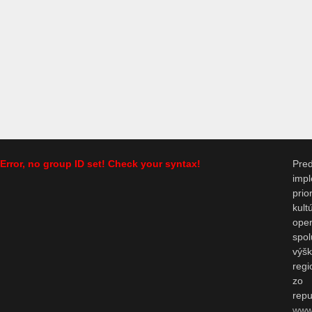
Error, no group ID set! Check your syntax!
Pr
impl
prio
kul
op
spo
výš
regi
zo 
repu
www