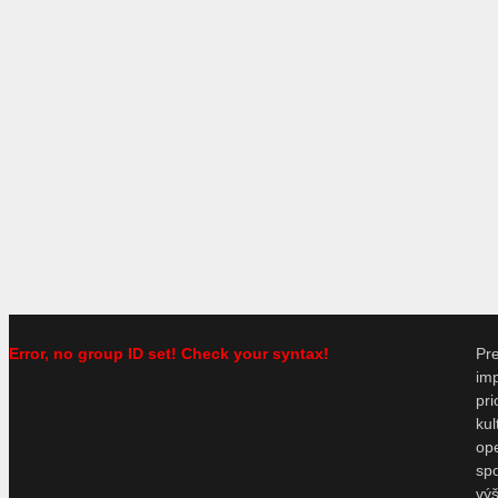
Error, no group ID set! Check your syntax!
P
im
pr
ku
o
sp
vý