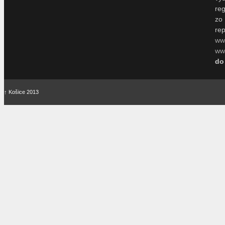
re
zo
re
ww
www
do
↑
Košice 2013