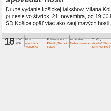
Druhé vydanie košickej talkshow Milana Ko
prinesie vo štvrtok, 21. novembra, od 19:00
ŠD Košice opäť viac ako zaujímavých hostí.
18
NOV
Pridal
Publikované v
Komentáre
Značky
2013
Kvetoslava
Divadlo
,
Tlačové
Žiaden komentár
divadlo
\
Milan 
Podhorská
správy
talkshow Bez š