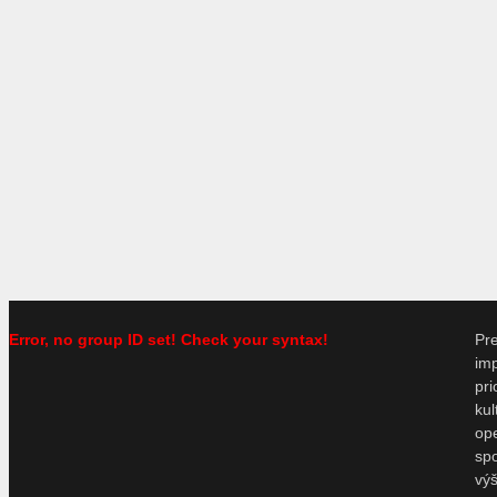
Error, no group ID set! Check your syntax!
P
im
pr
ku
o
sp
vý