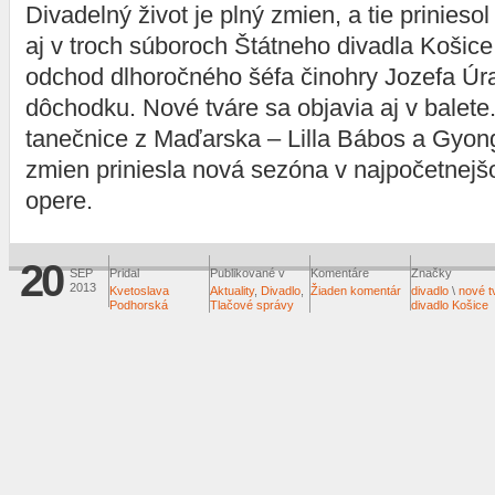
Divadelný život je plný zmien, a tie prinies
aj v troch súboroch Štátneho divadla Košice
odchod dlhoročného šéfa činohry Jozefa Úr
dôchodku. Nové tváre sa objavia aj v balete. 
tanečnice z Maďarska – Lilla Bábos a Gyong
zmien priniesla nová sezóna v najpočetnejš
opere.
20
SEP
Pridal
Publikované v
Komentáre
Značky
2013
Kvetoslava
Aktuality
,
Divadlo
,
Žiaden komentár
divadlo
\
nové t
Podhorská
Tlačové správy
divadlo Košice