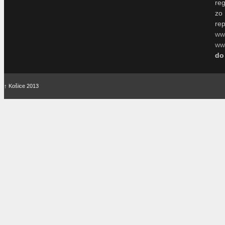
re
zo
re
ww
www
do
↑
Košice 2013