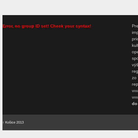
Error, no group ID set! Check your syntax!
P
im
pr
ku
o
sp
vý
re
zo
re
ww
www
do
↑
Košice 2013