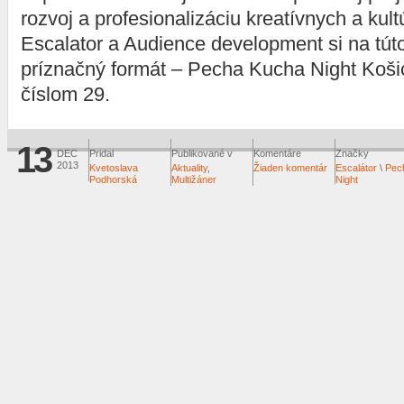
rozvoj a profesionalizáciu kreatívnych a kul
Escalator a Audience development si na túto 
príznačný formát – Pecha Kucha Night Koš
číslom 29.
13
DEC
Pridal
Publikované v
Komentáre
Značky
2013
Kvetoslava
Aktuality
,
Žiaden komentár
Escalátor
\
Pec
Podhorská
Multižáner
Night