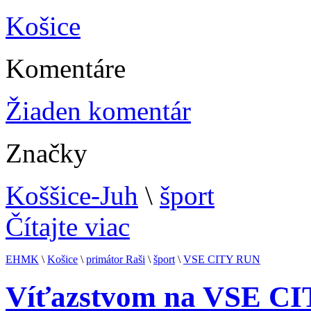
Košice
Komentáre
Žiaden komentár
Značky
Koššice-Juh
\
šport
Čítajte viac
EHMK
\
Košice
\
primátor Raši
\
šport
\
VSE CITY RUN
Víťazstvom na VSE CIT