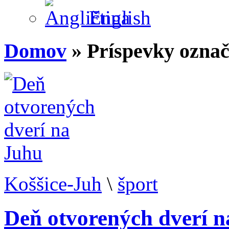
English
Domov
» Príspevky označ
Koššice-Juh
\
šport
Deň otvorených dverí n