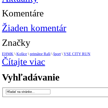
Komentáre
Žiaden komentár
Značky
EHMK
\
Košice
\
primátor Raši
\
šport
\
VSE CITY RUN
Čítajte viac
Vyhľadávanie