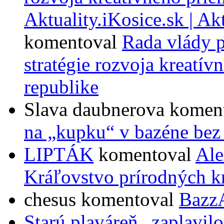
Aktuality.iKosice.sk | Ak
komentoval
Rada vlády p
stratégie rozvoja kreatí
republike
Slava daubnerova
komen
na „kupku“ v bazéne bez
LIPTÁK
komentoval
Ale
Kráľovstvo prírodných k
chesus
komentoval
Bazz
Starú plaváreň „zaplavil