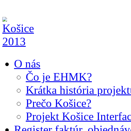
O nás
Čo je EHMK?
Krátka história projek
Prečo Košice?
Projekt Košice Interfa
Register faktúr, objedná