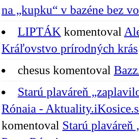
na „kupku“ v bazéne bez v
LIPTÁK
komentoval
Al
Kráľovstvo prírodných krás
chesus
komentoval
Bazz
Starú plaváreň „zaplavi
Rónaia - Aktuality.iKosice.s
komentoval
Starú plaváreň