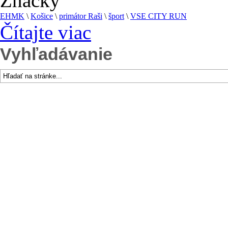
Značky
EHMK
\
Košice
\
primátor Raši
\
šport
\
VSE CITY RUN
Čítajte viac
Vyhľadávanie