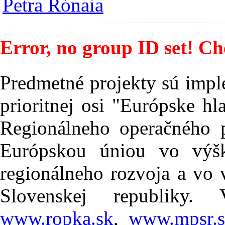
Petra Rónaia
Error, no group ID set! Ch
Predmetné projekty sú impl
prioritnej osi "Európske h
Regionálneho operačného 
Európskou úniou vo vý
regionálneho rozvoja a vo 
Slovenskej republiky.
www.ropka.sk
,
www.mpsr.