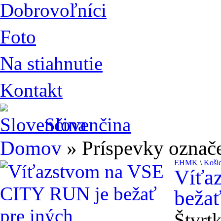
Dobrovoľníci
Foto
Na stiahnutie
Kontakt
Slovenčina
Domov
» Príspevky ozna
EHMK
\
Koši
Víťa
bežať
Štvrt