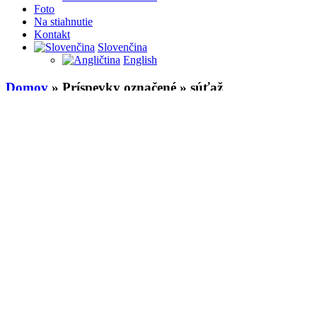
Foto
Na stiahnutie
Kontakt
Slovenčina
English
Domov
» Príspevky označené » súťaž
EHMK
\
grafika
\
K13
\
Košice 2013
\
Košické kultúrne centrá
\
logo
Príspevková organizácia K13 – Košické ku
Zapojte sa do súťaže a staňte sa súčasťou košickej kultúry. Stačí vym
20
Jan
2014
Pridal
Veronika Cholewová