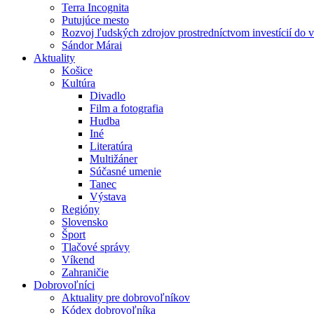
Terra Incognita
Putujúce mesto
Rozvoj ľudských zdrojov prostredníctvom investícií do 
Sándor Márai
Aktuality
Košice
Kultúra
Divadlo
Film a fotografia
Hudba
Iné
Literatúra
Multižáner
Súčasné umenie
Tanec
Výstava
Regióny
Slovensko
Šport
Tlačové správy
Víkend
Zahraničie
Dobrovoľníci
Aktuality pre dobrovoľníkov
Kódex dobrovoľníka