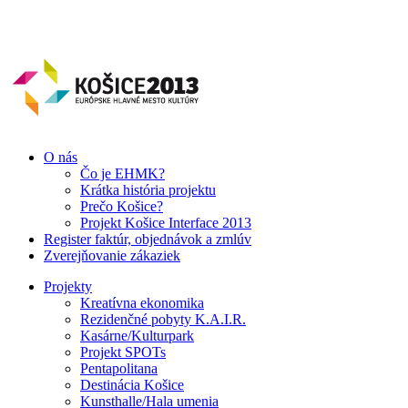
O nás
Čo je EHMK?
Krátka história projektu
Prečo Košice?
Projekt Košice Interface 2013
Register faktúr, objednávok a zmlúv
Zverejňovanie zákaziek
Projekty
Kreatívna ekonomika
Rezidenčné pobyty K.A.I.R.
Kasárne/Kulturpark
Projekt SPOTs
Pentapolitana
Destinácia Košice
Kunsthalle/Hala umenia