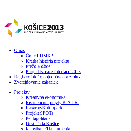
O nás
Čo je EHMK?
Krátka história projektu
Prečo Košice?
Projekt Košice Interface 2013
Register faktúr, objednávok a zmlúv
Zverejňovanie zákaziek
Projekty
Kreatívna ekonomika
Rezidenčné pobyty K.A.I.R.
Kasárne/Kulturpark
Projekt SPOTs
Pentapolitana
Destinácia Košice
Kunsthalle/Hala umenia