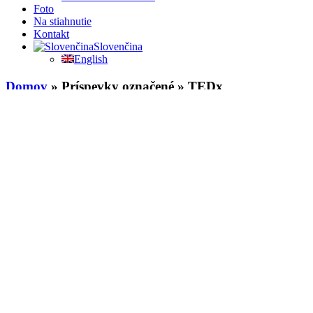
Foto
Na stiahnutie
Kontakt
Slovenčina
English
Domov
» Príspevky označené » TEDx
TEDx
Konferencia TEDx v duchu myšlienok hodn
„Myšlienky hodné šírenia“ – presne takto znie kľúčové motto konfer
od roku 1990 každoročne organizuje v Kalifornii a Edinburghu svetozn
13
Sep
2013
Pridal
Lukáš Mano
Publikované v