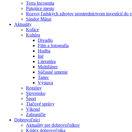
Terra Incognita
Putujúce mesto
Rozvoj ľudských zdrojov prostredníctvom investícií do 
Sándor Márai
Aktuality
Košice
Kultúra
Divadlo
Film a fotografia
Hudba
Iné
Literatúra
Multižáner
Súčasné umenie
Tanec
Výstava
Regióny
Slovensko
Šport
Tlačové správy
Víkend
Zahraničie
Dobrovoľníci
Aktuality pre dobrovoľníkov
Kódex dobrovoľníka