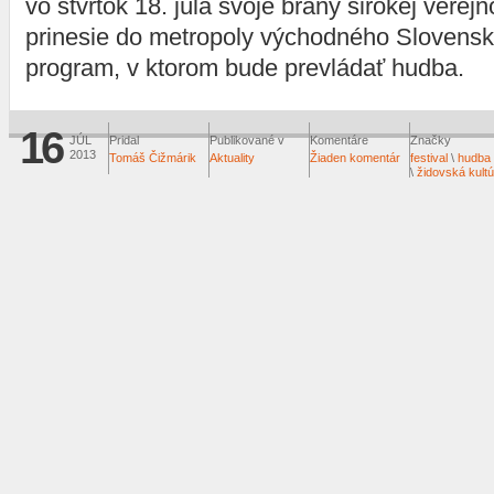
vo štvrtok 18. júla svoje brány širokej verejn
prinesie do metropoly východného Slovensk
program, v ktorom bude prevládať hudba.
16
JÚL
Pridal
Publikované v
Komentáre
Značky
2013
Tomáš Čižmárik
Aktuality
Žiaden komentár
festival
\
hudba
\
židovská kultú