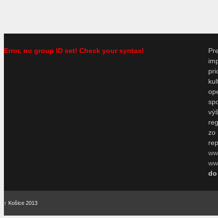
Error, no group ID set! Check your syntax!
P
im
pr
ku
o
sp
vý
re
zo
re
ww
www
do
↑
Košice 2013