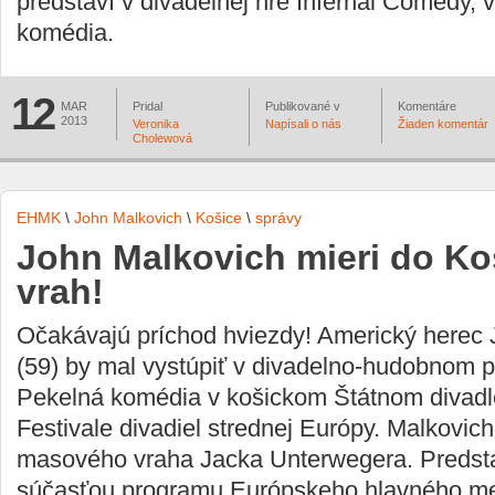
predstaví v divadelnej hre Infernal Comedy, 
komédia.
12
MAR
Pridal
Publikované v
Komentáre
2013
Veronika
Napísali o nás
Žiaden komentár
Cholewová
EHMK
\
John Malkovich
\
Košice
\
správy
John Malkovich mieri do Ko
vrah!
Očakávajú príchod hviezdy! Americký herec
(59) by mal vystúpiť v divadelno-hudobnom 
Pekelná komédia v košickom Štátnom divadl
Festivale divadiel strednej Európy. Malkovic
masového vraha Jacka Unterwegera. Predst
súčasťou programu Európskeho hlavného me