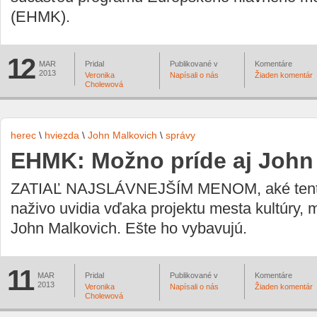
(EHMK).
12
MAR
Pridal
Publikované v
Komentáre
2013
Veronika
Napísali o nás
Žiaden komentár
Cholewová
herec
\
hviezda
\
John Malkovich
\
správy
EHMK: Možno príde aj John
ZATIAĽ NAJSLÁVNEJŠÍM MENOM, aké tento
naživo uvidia vďaka projektu mesta kultúry, 
John Malkovich. Ešte ho vybavujú.
11
MAR
Pridal
Publikované v
Komentáre
2013
Veronika
Napísali o nás
Žiaden komentár
Cholewová