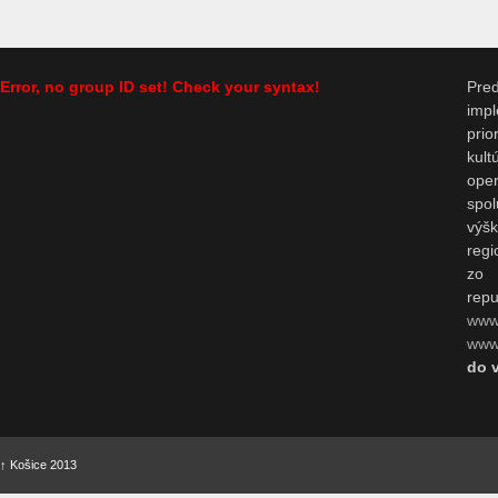
Error, no group ID set! Check your syntax!
Pr
impl
prio
kul
op
spo
výš
regi
zo 
repu
www
www.
do 
↑
Košice 2013