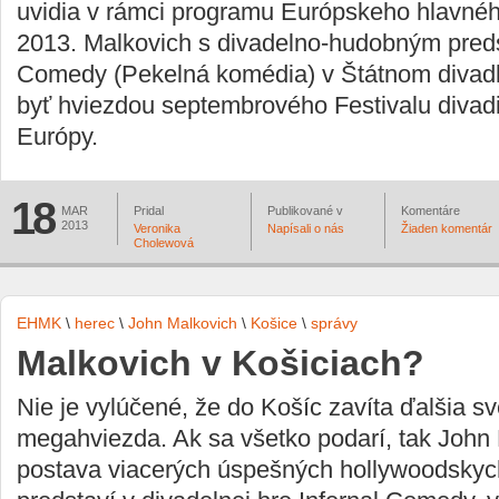
uvidia v rámci programu Európskeho hlavnéh
2013. Malkovich s divadelno-hudobným preds
Comedy (Pekelná komédia) v Štátnom divadl
byť hviezdou septembrového Festivalu divadi
Európy.
18
MAR
Pridal
Publikované v
Komentáre
2013
Veronika
Napísali o nás
Žiaden komentár
Cholewová
EHMK
\
herec
\
John Malkovich
\
Košice
\
správy
Malkovich v Košiciach?
Nie je vylúčené, že do Košíc zavíta ďalšia s
megahviezda. Ak sa všetko podarí, tak John
postava viacerých úspešných hollywoodskych