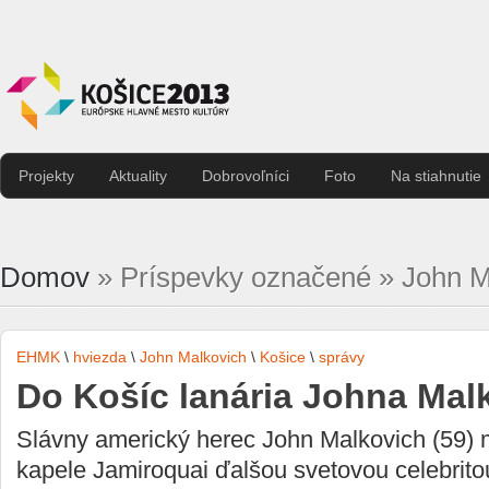
Projekty
Aktuality
Dobrovoľníci
Foto
Na stiahnutie
Domov
» Príspevky označené » John M
EHMK
\
hviezda
\
John Malkovich
\
Košice
\
správy
Do Košíc lanária Johna Mal
Slávny americký herec John Malkovich (59) m
kapele Jamiroquai ďalšou svetovou celebrito