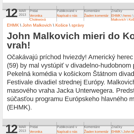
12
MAR
Pridal
Publikované v
Komentáre
Značky
2013
Veronika
Napísali o nás
Žiaden komentár
EHMK
\
herec
Cholewová
Malkovich
\
Koš
EHMK
\
John Malkovich
\
Košice
\
správy
John Malkovich mieri do K
vrah!
Očakávajú príchod hviezdy! Americký herec
(59) by mal vystúpiť v divadelno-hudobnom 
Pekelná komédia v košickom Štátnom divad
Festivale divadiel strednej Európy. Malkovic
masového vraha Jacka Unterwegera. Preds
súčasťou programu Európskeho hlavného me
(EHMK).
12
MAR
Pridal
Publikované v
Komentáre
Značky
2013
Veronika
Napísali o nás
Žiaden komentár
EHMK
\
John M