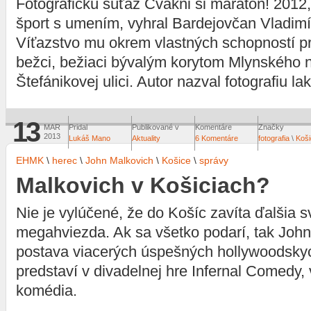
Fotografickú súťaž Cvakni si maratón! 2012, 
šport s umením, vyhral Bardejovčan Vladimí
Víťazstvo mu okrem vlastných schopností pri
bežci, bežiaci bývalým korytom Mlynského 
Štefánikovej ulici. Autor nazval fotografiu l
13
MAR
Pridal
Publikované v
Komentáre
Značky
2013
Lukáš Mano
Aktuality
6 Komentáre
fotografia
\
Koši
EHMK
\
herec
\
John Malkovich
\
Košice
\
správy
Malkovich v Košiciach?
Nie je vylúčené, že do Košíc zavíta ďalšia 
megahviezda. Ak sa všetko podarí, tak John
postava viacerých úspešných hollywoodskyc
predstaví v divadelnej hre Infernal Comedy,
komédia.