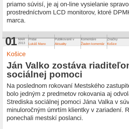
priamo súvisí, je aj on-line vysielanie sprav
prostredníctvom LCD monitorov, ktoré DPM
marca.
01
MAR
Pridal
Publikované v
Komentáre
Značky
2013
Lukáš Mano
Aktuality
Žiaden komentár
Košice
Košice
Ján Valko zostáva riaditeľo
sociálnej pomoci
Na poslednom rokovaní Mestského zastupite
bolo jedným z predmetov rokovania aj odvola
Strediska sociálnej pomoci Jána Valka v súvi
minuloročným úmrtím klientky v zariadení. Ri
ponechali mestskí poslanci.