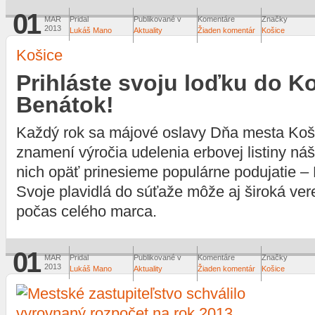
01
MAR
Pridal
Publikované v
Komentáre
Značky
2013
Lukáš Mano
Aktuality
Žiaden komentár
Košice
Košice
Prihláste svoju loďku do K
Benátok!
Každý rok sa májové oslavy Dňa mesta Koš
znamení výročia udelenia erbovej listiny n
nich opäť prinesieme populárne podujatie –
Svoje plavidlá do súťaže môže aj široká vere
počas celého marca.
01
MAR
Pridal
Publikované v
Komentáre
Značky
2013
Lukáš Mano
Aktuality
Žiaden komentár
Košice