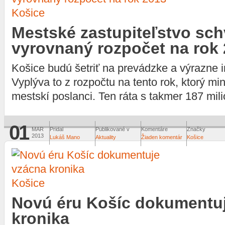
Košice
Mestské zastupiteľstvo sch
vyrovnaný rozpočet na rok
Košice budú šetriť na prevádzke a výrazne in
Vyplýva to z rozpočtu na tento rok, ktorý min
mestskí poslanci. Ten ráta s takmer 187 mili
01
MAR
Pridal
Publikované v
Komentáre
Značky
2013
Lukáš Mano
Aktuality
Žiaden komentár
Košice
Košice
Novú éru Košíc dokumentu
kronika