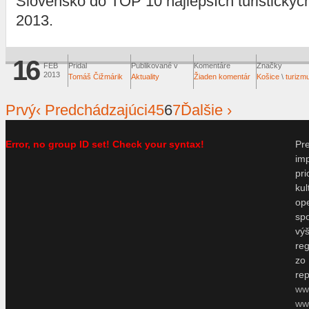
Slovensko do TOP 10 najlepších turistických
2013.
16
FEB
Pridal
Publikované v
Komentáre
Značky
2013
Tomáš Čižmárik
Aktuality
Žiaden komentár
Košice
\
turizm
Prvý
‹ Predchádzajúci
4
5
6
7
Ďalšie ›
Error, no group ID set! Check your syntax!
P
im
pr
ku
o
sp
vý
re
zo
re
ww
www