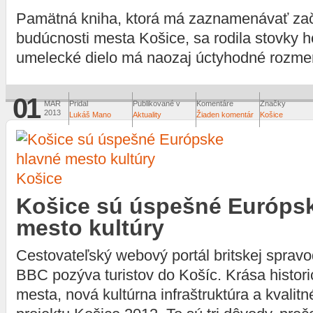
Pamätná kniha, ktorá má zaznamenávať zač
budúcnosti mesta Košice, sa rodila stovky 
umelecké dielo má naozaj úctyhodné rozmer
01
MAR
Pridal
Publikované v
Komentáre
Značky
2013
Lukáš Mano
Aktuality
Žiaden komentár
Košice
Košice
Košice sú úspešné Európs
mesto kultúry
Cestovateľský webový portál britskej spravod
BBC pozýva turistov do Košíc. Krása histor
mesta, nová kultúrna infraštruktúra a kvalitn