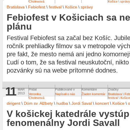
Cholewová
Košice
\
správy
Bratislava
\
Febiofest
\
festival
\
Košice
\
správy
Febiofest v Košiciach sa n
plánu
Festival Febiofest sa začal bez Košíc. Jubil
ročník prehliadky filmov sa v metropole vý
pre fakt, že mesto nemá ani jedno komornej
Ľudí o tom, že sa festival neuskutoční, nikto
pozvánky sú na webe prítomné dodnes.
11
MAR
Pridal
Publikované v
Komentáre
Značky
2013
Veronika
Napísali o nás
Žiaden komentár
Bratislava
\
Feb
Cholewová
festival
\
Košice
dirigent
\
Dóm sv. Alžbety
\
hudba
\
Jordi Saval
\
koncert
\
Košice
\
o
V košickej katedrále vystúp
fenomenálny Jordi Savall