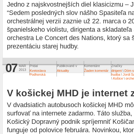
Jedno z najskvostnejších diel klasicizmu –
“Sedem posledných slov nášho Spasiteľa na 
orchestrálnej verzii zaznie už 22. marca o 2
španielskeho violistu, dirigenta a skladateľa
orchestra Le Concert des Nations, ktorý sa š
prezentáciu starej hudby.
07
MAR
Pridal
Publikované v
Komentáre
Značky
2013
Kvetoslava
Aktuality
Žiaden komentár
dirigent
\
Dóm sv
Podhorská
hudba
\
Jordi S
\
Košice
\
orche
V košickej MHD je internet
V dvadsiatich autobusoch košickej MHD môž
surfovať na internete zadarmo. Táto služba,
Košický Dopravný podnik spríjemniť Košiča
funguje od polovice februára. Novinkou, kto