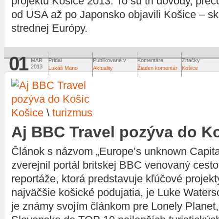
projektu Košice 2013. To sú tri dôvody, pre
od USA až po Japonsko objavili Košice – sk
strednej Európy.
01
MAR
Pridal
Publikované v
Komentáre
Značky
2013
Lukáš Mano
Aktuality
Žiaden komentár
Košice
Košice
\
turizmus
Aj BBC Travel pozýva do K
Článok s názvom „Europe’s unknown Capital
zverejnil portál britskej BBC venovaný cest
reportáže, ktorá predstavuje kľúčové projekt
najväčšie košické podujatia, je Luke Water
je známy svojím článkom pre Lonely Planet, 