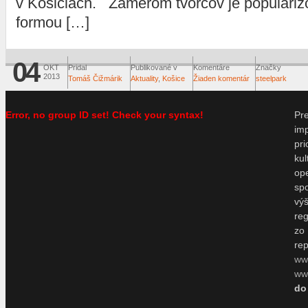
v Košiciach. Zámerom tvorcov je populariz
formou […]
04
OKT
Pridal
Publikované v
Komentáre
Značky
2013
Tomáš Čižmárik
Aktuality
,
Košice
Žiaden komentár
steelpark
Error, no group ID set! Check your syntax!
P
im
pr
ku
o
sp
vý
re
zo
re
ww
www
do