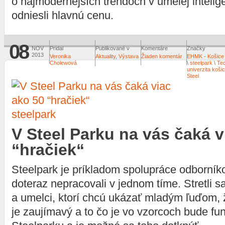
o najmodernejších trendoch v umelej intelige
odniesli hlavnú cenu.
08
NOV
Pridal
Publikované v
Komentáre
Značky
2013
Veronika
Aktuality
,
Výstava
Žiaden komentár
EHMK - Košice
Cholewová
\
steelpark
\
Te
univerzita koši
Steel
steelpark
V Steel Parku na vás čaká v
“hračiek“
Steelpark je príkladom spolupráce odborníko
doteraz nepracovali v jednom tíme. Stretli sa
a umelci, ktorí chcú ukázať mladým ľuďom, 
je zaujímavý a to čo je vo vzorcoch bude fu