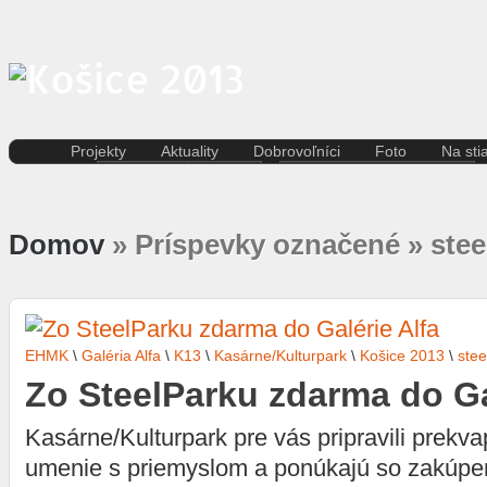
Projekty
Aktuality
Dobrovoľníci
Foto
Na sti
Kreatívna ekonomika
Košice
Aktuality pre dobrovoľníkov
Divad
Rezidenčné pobyty K.A.I.R.
Kultúra
Kódex dobrovoľníka
Film 
Kasárne/Kulturpark
Regióny
Domov
» Príspevky označené » stee
Hudb
Projekt SPOTs
Slovensko
Iné
Pentapolitana
Šport
Liter
Destinácia Košice
Tlačové správy
Multi
Kunsthalle/Hala umenia
Víkend
Súča
Terra Incognita
Zahraničie
Tane
EHMK
\
Galéria Alfa
\
K13
\
Kasárne/Kulturpark
\
Košice 2013
\
stee
Putujúce mesto
Výst
Rozvoj ľudských zdrojov
Zo SteelParku zdarma do Ga
prostredníctvom investícií do
vzdelávania
Kasárne/Kulturpark pre vás pripravili prekvap
Sándor Márai
umenie s priemyslom a ponúkajú so zakúpe