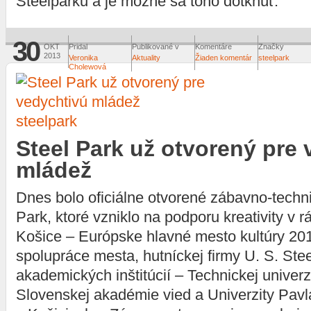
Steelparku a je možné sa toho dotknúť.
30
OKT
Pridal
Publikované v
Komentáre
Značky
2013
Veronika
Aktuality
Žiaden komentár
steelpark
Cholewová
steelpark
Steel Park už otvorený pre
mládež
Dnes bolo oficiálne otvorené zábavno-techn
Park, ktoré vzniklo na podporu kreativity v r
Košice – Európske hlavné mesto kultúry 20
spolupráce mesta, hutníckej firmy U. S. Stee
akademických inštitúcií – Technickej univerz
Slovenskej akadémie vied a Univerzity Pavl