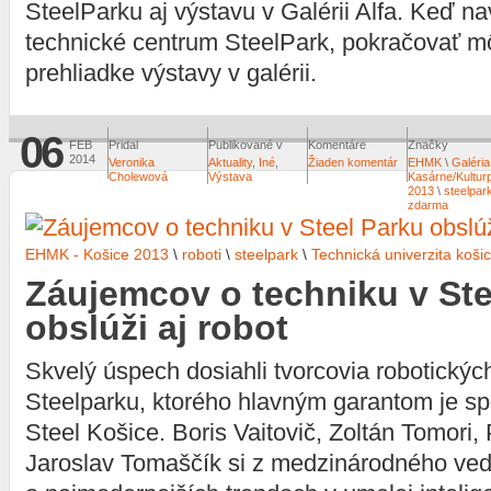
SteelParku aj výstavu v Galérii Alfa. Keď n
technické centrum SteelPark, pokračovať mô
prehliadke výstavy v galérii.
06
FEB
Pridal
Publikované v
Komentáre
Značky
2014
Veronika
Aktuality
,
Iné
,
Žiaden komentár
EHMK
\
Galéria
Cholewová
Výstava
Kasárne/Kultur
2013
\
steelpar
zdarma
EHMK - Košice 2013
\
roboti
\
steelpark
\
Technická univerzita koši
Záujemcov o techniku v Ste
obslúži aj robot
Skvelý úspech dosiahli tvorcovia robotickýc
Steelparku, ktorého hlavným garantom je sp
Steel Košice. Boris Vaitovič, Zoltán Tomori,
Jaroslav Tomaščík si z medzinárodného ve