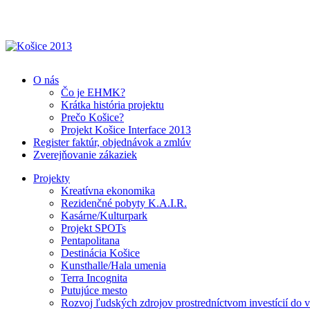
O nás
Čo je EHMK?
Krátka história projektu
Prečo Košice?
Projekt Košice Interface 2013
Register faktúr, objednávok a zmlúv
Zverejňovanie zákaziek
Projekty
Kreatívna ekonomika
Rezidenčné pobyty K.A.I.R.
Kasárne/Kulturpark
Projekt SPOTs
Pentapolitana
Destinácia Košice
Kunsthalle/Hala umenia
Terra Incognita
Putujúce mesto
Rozvoj ľudských zdrojov prostredníctvom investícií do 