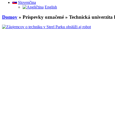
Slovenčina
English
Domov
» Príspevky označené » Technická univerzita 
EHMK - Košice 2013
\
roboti
\
steelpark
\
Technická univerzita košic
Záujemcov o techniku v Steel Parku obslúž
Skvelý úspech dosiahli tvorcovia robotických exponátov v Steelparku
medzinárodného vedeckého sympózia o najmodernejších trendoch v umel
08
Nov
2013
Pridal
Veronika Cholewová
Publikované v
Aktuality
,
Výstava
Komentáre