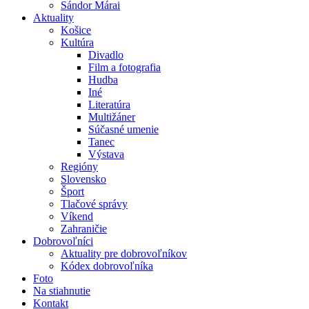
Sándor Márai
Aktuality
Košice
Kultúra
Divadlo
Film a fotografia
Hudba
Iné
Literatúra
Multižáner
Súčasné umenie
Tanec
Výstava
Regióny
Slovensko
Šport
Tlačové správy
Víkend
Zahraničie
Dobrovoľníci
Aktuality pre dobrovoľníkov
Kódex dobrovoľníka
Foto
Na stiahnutie
Kontakt