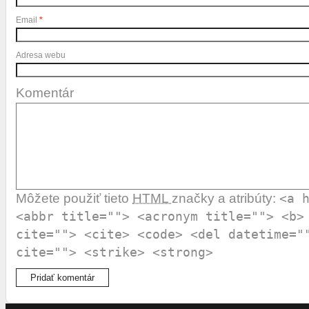
Email
*
Adresa webu
Komentár
Môžete použiť tieto
HTML
značky a atribúty:
<a 
<abbr title=""> <acronym title=""> <b>
cite=""> <cite> <code> <del datetime="
cite=""> <strike> <strong>