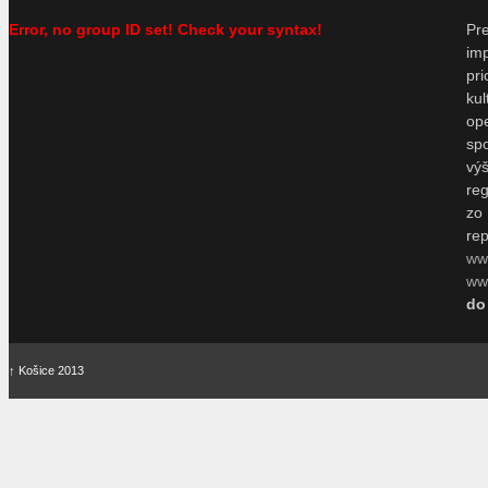
Error, no group ID set! Check your syntax!
P
im
pr
ku
o
sp
vý
re
zo
re
ww
www
do
↑
Košice 2013