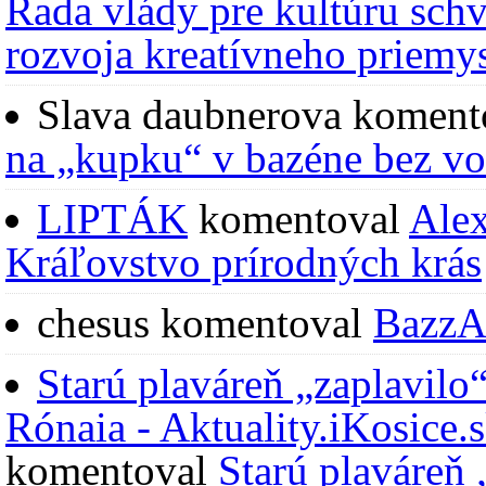
Rada vlády pre kultúru schv
rozvoja kreatívneho priemys
Slava daubnerova
koment
na „kupku“ v bazéne bez v
LIPTÁK
komentoval
Alex
Kráľovstvo prírodných krás
chesus
komentoval
BazzA
Starú plaváreň „zaplavilo
Rónaia - Aktuality.iKosice.s
komentoval
Starú plaváreň