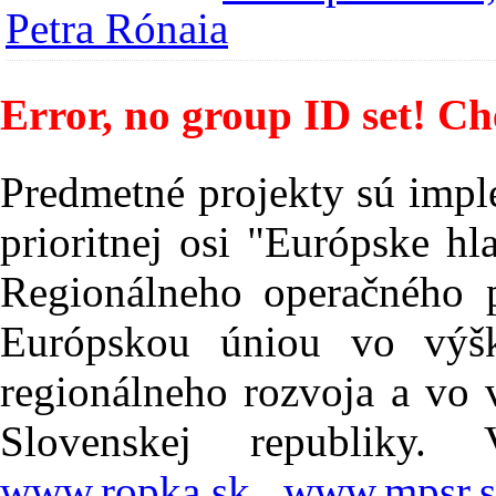
Petra Rónaia
Error, no group ID set! Ch
Predmetné projekty sú impl
prioritnej osi "Európske h
Regionálneho operačného 
Európskou úniou vo vý
regionálneho rozvoja a vo 
Slovenskej republiky.
www.ropka.sk
,
www.mpsr.