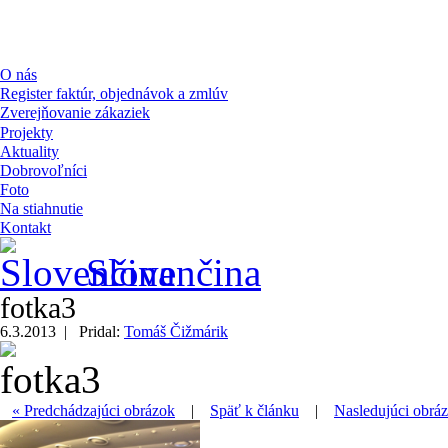
O nás
Register faktúr, objednávok a zmlúv
Zverejňovanie zákaziek
Projekty
Aktuality
Dobrovoľníci
Foto
Na stiahnutie
Kontakt
Slovenčina
fotka3
6.3.2013 |
Pridal:
Tomáš Čižmárik
« Predchádzajúci obrázok
|
Späť k článku
|
Nasledujúci obrá