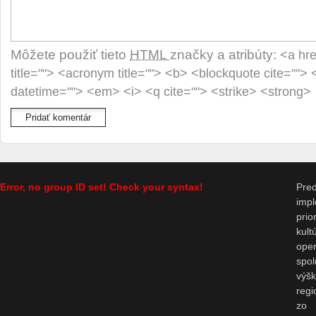
Môžete použiť tieto
HTML
značky a atribúty:
<a hre
title=""> <acronym title=""> <b> <blockquote cite="">
datetime=""> <em> <i> <q cite=""> <strike> <strong>
Error, no group ID set! Check your syntax!
Pr
impl
prio
kul
op
spo
výš
regi
zo 