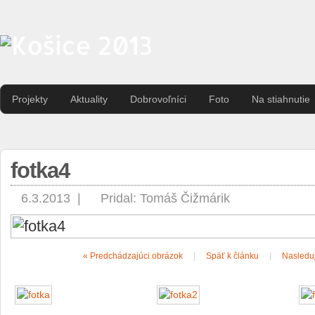
Projekty
Aktuality
Dobrovoľníci
Foto
Na stiahnutie
fotka4
6.3.2013 |
Pridal:
Tomáš Čižmárik
« Predchádzajúci obrázok
|
Späť k článku
|
Nasleduj