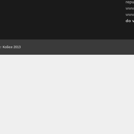
repu
www
www.
do 
↑
Košice 2013