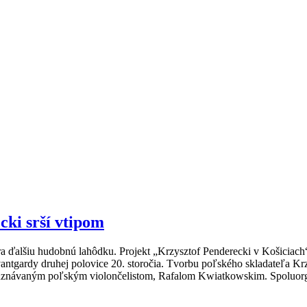
cki srší vtipom
ra ďalšiu hudobnú lahôdku. Projekt „Krzysztof Penderecki v Košiciac
vantgardy druhej polovice 20. storočia. Tvorbu poľského skladateľa 
uznávaným poľským violončelistom, Rafalom Kwiatkowskim. Spoluorga