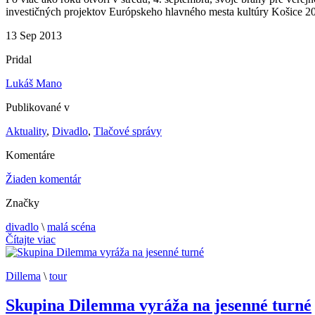
investičných projektov Európskeho hlavného mesta kultúry Košice 2
13
Sep
2013
Pridal
Lukáš Mano
Publikované v
Aktuality
,
Divadlo
,
Tlačové správy
Komentáre
Žiaden komentár
Značky
divadlo
\
malá scéna
Čítajte viac
Dillema
\
tour
Skupina Dilemma vyráža na jesenné turné