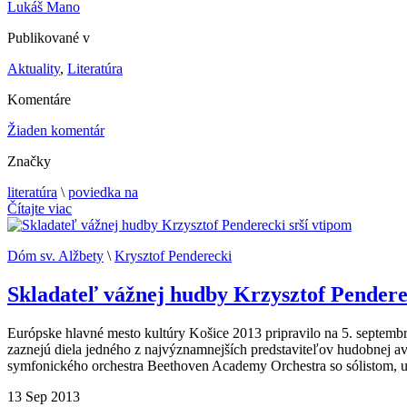
Lukáš Mano
Publikované v
Aktuality
,
Literatúra
Komentáre
Žiaden komentár
Značky
literatúra
\
poviedka na
Čítajte viac
Dóm sv. Alžbety
\
Krysztof Penderecki
Skladateľ vážnej hudby Krzysztof Pendere
Európske hlavné mesto kultúry Košice 2013 pripravilo na 5. septemb
zaznejú diela jedného z najvýznamnejších predstaviteľov hudobnej a
symfonického orchestra Beethoven Academy Orchestra so sólistom, 
13
Sep
2013