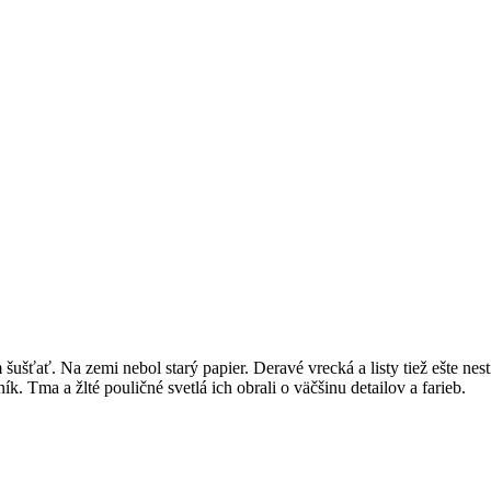
šušťať. Na zemi nebol starý papier. Deravé vrecká a listy tiež ešte nes
k. Tma a žlté pouličné svetlá ich obrali o väčšinu detailov a farieb.