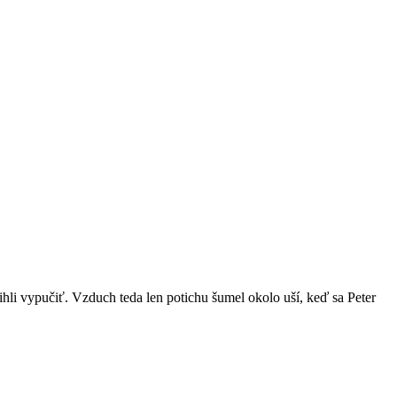
tihli vypučiť. Vzduch teda len potichu šumel okolo uší, keď sa Peter