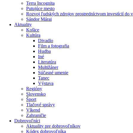
Terra Incognita
Putujúce mesto
Rozvoj ľudských zdrojov prostredníctvom investícií do 
Sándor Márai
Aktuality
Košice
Kultúra
Divadlo
Film a fotografia
Hudba
Iné
Literatúra
Multižáner
Súčasné umenie
Tanec
Výstava
Regióny
Slovensko
Šport
Tlačové správy
Víkend
Zahraničie
Dobrovoľníci
Aktuality pre dobrovoľníkov
Kódex dobrovoľníka