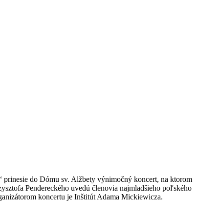
h“ prinesie do Dómu sv. Alžbety výnimočný koncert, na ktorom
Krzysztofa Pendereckého uvedú členovia najmladšieho poľského
nizátorom koncertu je Inštitút Adama Mickiewicza.