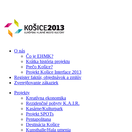
O nás
Čo je EHMK?
Krátka história projektu
Prečo Košice?
Projekt Košice Interface 2013
Register faktúr, objednávok a zmlúv
Zverejňovanie zákaziek
Projekty
Kreatívna ekonomika
Rezidenčné pobyty K.A.I.R.
Kasárne/Kulturpark
Projekt SPOTs
Pentapolitana
Destinácia Košice
Kunsthalle/Hala umenia