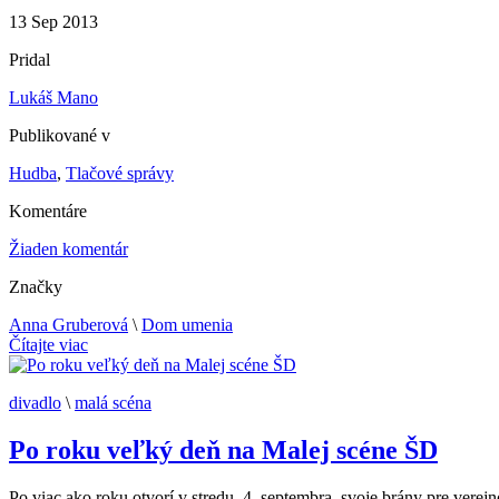
13
Sep
2013
Pridal
Lukáš Mano
Publikované v
Hudba
,
Tlačové správy
Komentáre
Žiaden komentár
Značky
Anna Gruberová
\
Dom umenia
Čítajte viac
divadlo
\
malá scéna
Po roku veľký deň na Malej scéne ŠD
Po viac ako roku otvorí v stredu, 4. septembra, svoje brány pre vere