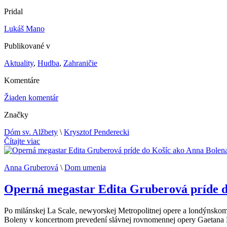
Pridal
Lukáš Mano
Publikované v
Aktuality
,
Hudba
,
Zahraničie
Komentáre
Žiaden komentár
Značky
Dóm sv. Alžbety
\
Krysztof Penderecki
Čítajte viac
Anna Gruberová
\
Dom umenia
Operná megastar Edita Gruberová príde d
Po milánskej La Scale, newyorskej Metropolitnej opere a londýnskom 
Boleny v koncertnom prevedení slávnej rovnomennej opery Gaetana 