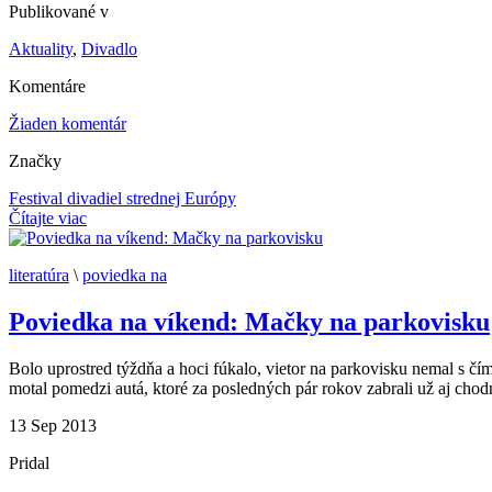
Publikované v
Aktuality
,
Divadlo
Komentáre
Žiaden komentár
Značky
Festival divadiel strednej Európy
Čítajte viac
literatúra
\
poviedka na
Poviedka na víkend: Mačky na parkovisku
Bolo uprostred týždňa a hoci fúkalo, vietor na parkovisku nemal s čím 
motal pomedzi autá, ktoré za posledných pár rokov zabrali už aj chodní
13
Sep
2013
Pridal