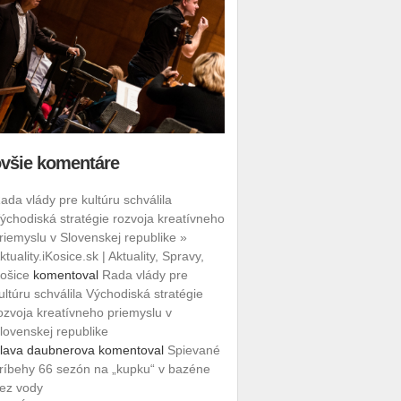
všie komentáre
ada vlády pre kultúru schválila
ýchodiská stratégie rozvoja kreatívneho
riemyslu v Slovenskej republike »
ktuality.iKosice.sk | Aktuality, Spravy,
ošice
komentoval
Rada vlády pre
ultúru schválila Východiská stratégie
ozvoja kreatívneho priemyslu v
lovenskej republike
lava daubnerova
komentoval
Spievané
ríbehy 66 sezón na „kupku“ v bazéne
ez vody