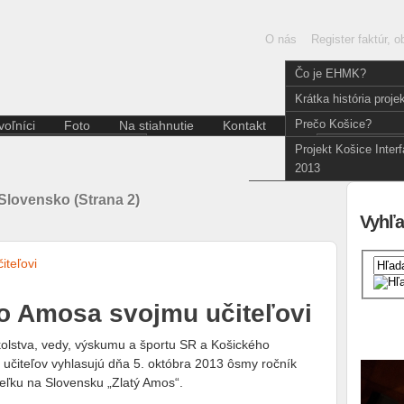
O nás
Register faktúr, 
Čo je EHMK?
Krátka história proje
Prečo Košice?
oľníci
Foto
Na stiahnutie
Kontakt
Slovenčina
Aktuality pre dobrovoľníkov
E
Projekt Košice Inter
Divadlo
Kódex dobrovoľníka
2013
Film a fotografia
Hudba
Slovensko (Strana 2)
Iné
Vyhľa
Literatúra
Multižáner
Súčasné umenie
Tanec
ho Amosa svojmu učiteľovi
Výstava
olstva, vedy, výskumu a športu SR a Košického
čiteľov vyhlasujú dňa 5. októbra 2013 ôsmy ročník
teľku na Slovensku „Zlatý Amos“.