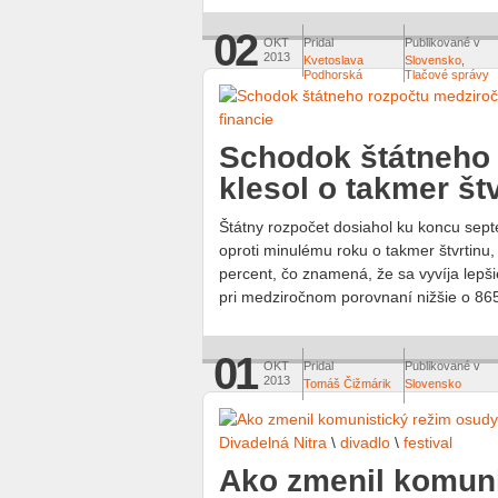
02
OKT
Pridal
Publikované v
2013
Kvetoslava
Slovensko
,
Podhorská
Tlačové správy
financie
Schodok štátneho
klesol o takmer št
Štátny rozpočet dosiahol ku koncu septe
oproti minulému roku o takmer štvrtinu, 
percent, čo znamená, že sa vyvíja lepš
pri medziročnom porovnaní nižšie o 865
01
OKT
Pridal
Publikované v
2013
Tomáš Čižmárik
Slovensko
Divadelná Nitra
\
divadlo
\
festival
Ako zmenil komuni