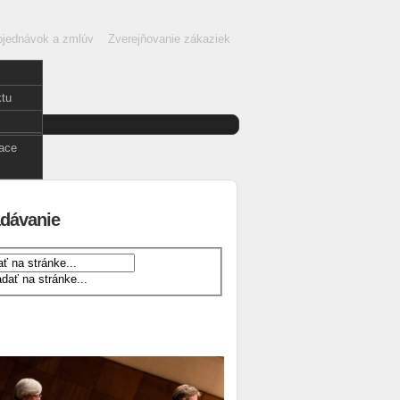
objednávok a zmlúv
Zverejňovanie zákaziek
ktu
nglish
face
dávanie