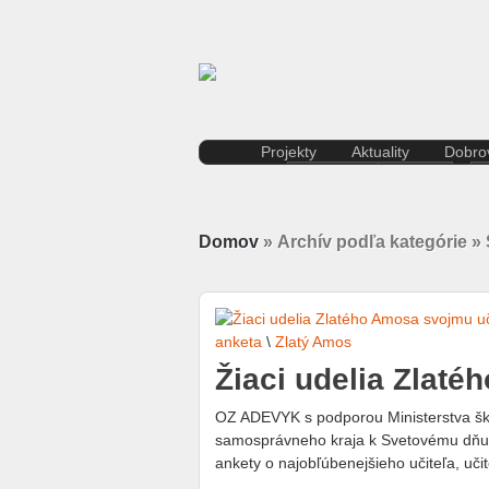
Projekty
Aktuality
Dobrov
Kreatívna ekonomika
Košice
Rezidenčné pobyty K.A.I.R.
Kultúra
Kasárne/Kulturpark
Regióny
Domov
» Archív podľa kategórie » 
Projekt SPOTs
Slovensko
Pentapolitana
Šport
Destinácia Košice
Tlačové správy
Kunsthalle/Hala umenia
Víkend
Terra Incognita
Zahraničie
anketa
\
Zlatý Amos
Putujúce mesto
Žiaci udelia Zlaté
Rozvoj ľudských zdrojov
prostredníctvom investícií do
OZ ADEVYK s podporou Ministerstva šk
vzdelávania
samosprávneho kraja k Svetovému dňu u
Sándor Márai
ankety o najobľúbenejšieho učiteľa, uči