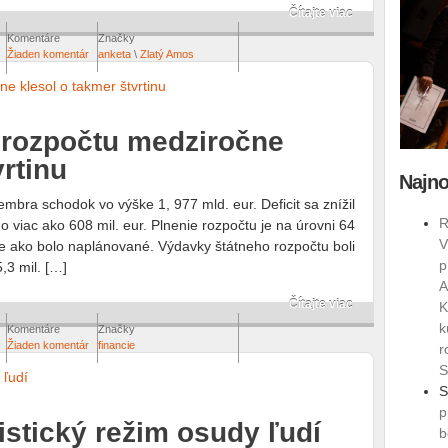
Čítajte viac
Komentáre
Značky
Žiaden komentár
anketa
\
Zlatý Amos
 rozpočtu medziročne
vrtinu
Najno
mbra schodok vo výške 1, 977 mld. eur. Deficit sa znížil
R
o viac ako 608 mil. eur. Plnenie rozpočtu je na úrovni 64
V
ie ako bolo naplánované. Výdavky štátneho rozpočtu boli
p
,3 mil. […]
A
Čítajte viac
K
k
Komentáre
Značky
Žiaden komentár
financie
r
S
S
p
stický režim osudy ľudí
b