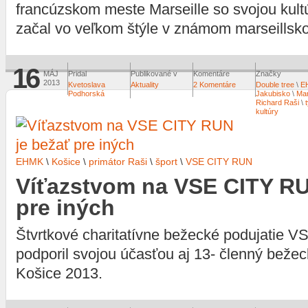
francúzskom meste Marseille so svojou kult
začal vo veľkom štýle v známom marseillsk
16
MÁJ
Pridal
Publikované v
Komentáre
Značky
2013
Kvetoslava
Aktuality
2 Komentáre
Double tree
\
E
Podhorská
Jakubisko
\
Mar
Richard Raši
\
kultúry
EHMK
\
Košice
\
primátor Raši
\
šport
\
VSE CITY RUN
Víťazstvom na VSE CITY RU
pre iných
Štvrtkové charitatívne bežecké podujatie
podporil svojou účasťou aj 13- členný bež
Košice 2013.