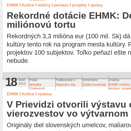
EHMK
\
Košice
\
milióny
\
peniaze
\
projekty
\
správy
Rekordné dotácie EHMK: Del
miliónovú tortu
Rekordných 3,3 milióna eur (100 mil. Sk) dá
kultúry tento rok na program mesta kultúry.
projektov 100 subjektov. Toľko peňazí ešte n
nebude.
18
MAR
Pridal
Publikované v
Komentáre
Značky
2013
Veronika
Napísali o nás
Žiaden komentár
EHMK
\
Košice
Cholewová
peniaze
\
proje
EHMK
\
Košice
\
výstava
V Prievidzi otvorili výstavu
vierozvestov vo výtvarnom
Originály diel slovenských umelcov, maliaro