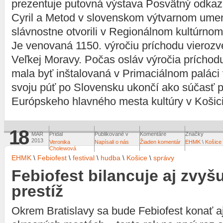
prezentuje putovná výstava Posvätný odkaz 
Cyril a Metod v slovenskom výtvarnom umen
slávnostne otvorili v Regionálnom kultúrnom 
Je venovaná 1150. výročiu príchodu vieroz
Veľkej Moravy. Počas osláv výročia príchod
mala byť inštalovaná v Primaciálnom paláci 
svoju púť po Slovensku ukončí ako súčasť p
Európskeho hlavného mesta kultúry v Košic
18
MAR
Pridal
Publikované v
Komentáre
Značky
2013
Veronika
Napísali o nás
Žiaden komentár
EHMK
\
Košice
Cholewová
EHMK
\
Febiofest
\
festival
\
hudba
\
Košice
\
správy
Febiofest bilancuje aj zvyš
prestíž
Okrem Bratislavy sa bude Febiofest konať aj