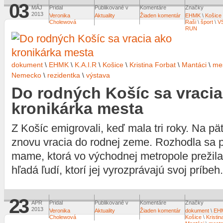
03
MÁJ
Pridal
Publikované v
Komentáre
Značky
2013
Veronika
Aktuality
Žiaden komentár
EHMK
\
Košice
Cholewová
Raši
\
šport
\
V
RUN
dokument
\
EHMK
\
K.A.I.R
\
Košice
\
Kristina Forbat
\
Mantáci
\
mes
Nemecko
\
rezidentka
\
výstava
Do rodných Košíc sa vracia
kronikárka mesta
Z Košíc emigrovali, keď mala tri roky. Na p
znovu vracia do rodnej zeme. Rozhodla sa prí
mame, ktorá vo východnej metropole prežila
hľadá ľudí, ktorí jej vyrozprávajú svoj príbeh.
23
APR
Pridal
Publikované v
Komentáre
Značky
2013
Veronika
Aktuality
Žiaden komentár
dokument
\
EH
Cholewová
Košice
\
Kristin