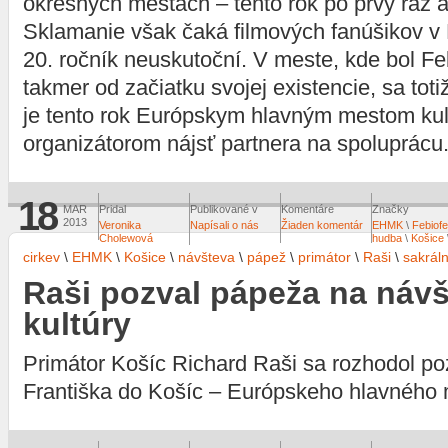
okresných mestách – tento rok po prvý raz aj
Sklamanie však čaká filmových fanúšikov v 
20. ročník neuskutoční. V meste, kde bol F
takmer od začiatku svojej existencie, sa toti
je tento rok Európskym hlavným mestom kult
organizátorom nájsť partnera na spoluprácu
18
MAR
Pridal
Publikované v
Komentáre
Značky
2013
Veronika
Napísali o nás
Žiaden komentár
EHMK
\
Febiofe
Cholewová
hudba
\
Košice
cirkev
\
EHMK
\
Košice
\
návšteva
\
pápež
\
primátor
\
Raši
\
sakrál
Raši pozval pápeža na náv
kultúry
Primátor Košíc Richard Raši sa rozhodol p
Františka do Košíc – Európskeho hlavného 