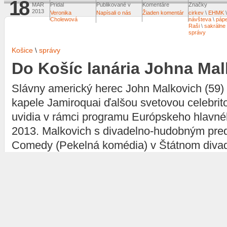
18
MAR
Pridal
Publikované v
Komentáre
Značky
2013
Veronika
Napísali o nás
Žiaden komentár
cirkev
\
EHMK
Cholewová
návšteva
\
páp
Raši
\
sakrálne
správy
Košice
\
správy
Do Košíc lanária Johna Ma
Slávny americký herec John Malkovich (59) 
kapele Jamiroquai ďalšou svetovou celebrito
uvidia v rámci programu Európskeho hlavné
2013. Malkovich s divadelno-hudobným pred
Comedy (Pekelná komédia) v Štátnom divad
byť hviezdou septembrového Festivalu divad
Európy.
18
MAR
Pridal
Publikované v
Komentáre
Značky
2013
Veronika
Napísali o nás
Žiaden komentár
EHMK
\
hviezd
Cholewová
Malkovich
\
Koš