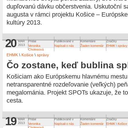
dupľovanú dávku občerstvenia. Uskutoční sa
augusta v rámci projektu Košice – Európsk
kultúry 2013.
20
MAR
Pridal
Publikované v
Komentáre
Značky
2013
Veronika
Napísali o nás
Žiaden komentár
EHMK
\
správy
Cholewová
EHMK
\
Košice
\
správy
Čo zostane, keď bublina s
Košiciam ako Európskemu hlavnému mestu k
netransparentné rozdeľovanie (veľkých) peňa
megalománia. Projekt SPOTs ukazuje, že to
cesta.
19
MAR
Pridal
Publikované v
Komentáre
Značky
2013
Veronika
Napísali o nás
Žiaden komentár
EHMK
\
Košice
Cholewová