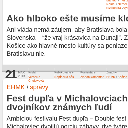
Mantáci
\
mests
Nemci
\
Nemec
rezidentka
\
vý
Ako hlboko ešte musíme k
Ani vláda nemá záujem, aby Bratislava bol
Slovenska – “že vraj krásavica na Dunaji”. 
Košice ako hlavné mesto kultúry sa peniaze 
Bratislavu nie.
21
MAR
Pridal
Publikované v
Komentáre
Značky
2013
Veronika
Napísali o nás
Žiaden komentár
EHMK
\
Košice
Cholewová
EHMK
\
správy
Fest dupľa v Michalovciach
dvojníkov známych ľudí
Ambíciou festivalu Fest dupľa – Double fest 
Michaloviec dvojitú porciu zábavy, dve tváre