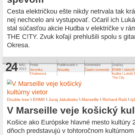
Cesta električkou ešte nikdy netrvala tak k
nej nechcelo ani vystupovať. Očaril ich Luk
stal súčasťou akcie Hudba v električke v rá
THE C!TY. Zvuk koľají prehlušili spolu s git
Okresa.
24
MÁJ
Pridal
Publikované v
Komentáre
Značky
2013
Veronika
Aktuality
Žiaden komentár
EHMK
\
elektri
Cholewová
hudba
\
Lukáš 
The City
Double tree
\
EHMK
\
Juraj Jakubisko
\
Marseille
\
Richard Raši
\
tý
V Marseille veje košický kul
Košice ako Európske hlavné mesto kultúry 2
dňoch predstavujú v tohtoročnom kultúrnom