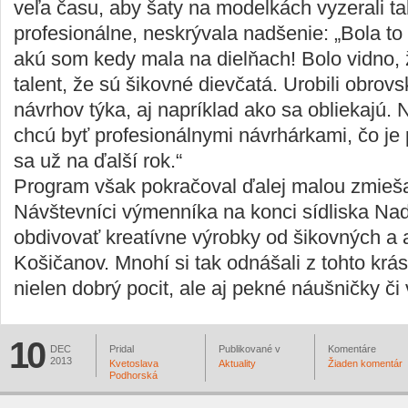
veľa času, aby šaty na modelkách vyzerali t
profesionálne, neskrývala nadšenie: „Bola to 
akú som kedy mala na dielňach! Bolo vidno, 
talent, že sú šikovné dievčatá. Urobili obrovs
návrhov týka, aj napríklad ako sa obliekajú. 
chcú byť profesionálnymi návrhárkami, čo je 
sa už na ďalší rok.“
Program však pokračoval ďalej malou zmieš
Návštevníci výmenníka na konci sídliska Na
obdivovať kreatívne výrobky od šikovných a 
Košičanov. Mnohí si tak odnášali z tohto kr
nielen dobrý pocit, ale aj pekné náušničky či
10
DEC
Pridal
Publikované v
Komentáre
2013
Kvetoslava
Aktuality
Žiaden komentár
Podhorská