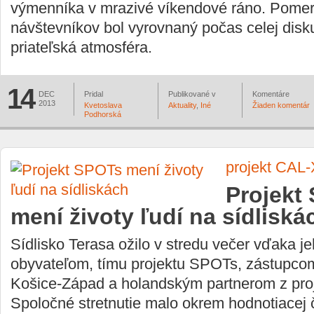
výmenníka v mrazivé víkendové ráno. Pome
návštevníkov bol vyrovnaný počas celej disku
priateľská atmosféra.
14
DEC
Pridal
Publikované v
Komentáre
2013
Kvetoslava
Aktuality
,
Iné
Žiaden komentár
Podhorská
projekt CAL-
Projekt
mení životy ľudí na sídliská
Sídlisko Terasa ožilo v stredu večer vďaka j
obyvateľom, tímu projektu SPOTs, zástupcom
Košice-Západ a holandským partnerom z pro
Spoločné stretnutie malo okrem hodnotiacej 