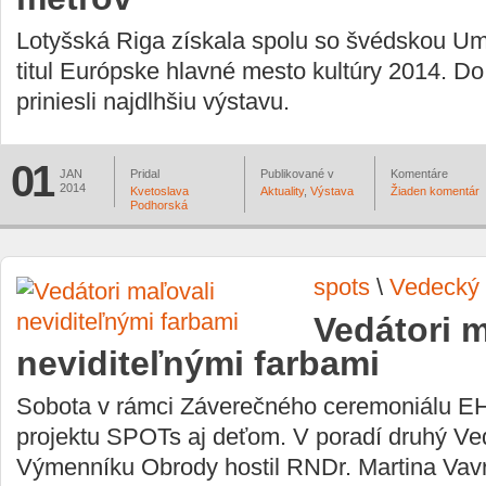
Lotyšská Riga získala spolu so švédskou U
titul Európske hlavné mesto kultúry 2014. D
priniesli najdlhšiu výstavu.
01
JAN
Pridal
Publikované v
Komentáre
2014
Kvetoslava
Aktuality
,
Výstava
Žiaden komentár
Podhorská
spots
\
Vedecký 
Vedátori m
neviditeľnými farbami
Sobota v rámci Záverečného ceremoniálu E
projektu SPOTs aj deťom. V poradí druhý Ve
Výmenníku Obrody hostil RNDr. Martina Vav