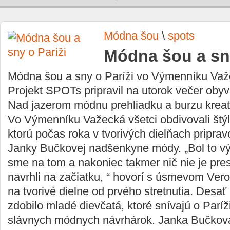
Módna šou
\
spots
Módna šou a sny
Módna šou a sny o Paríži vo Výmenníku Va
Projekt SPOTs pripravil na utorok večer obyv
Nad jazerom módnu prehliadku a burzu kreat
Vo Výmenníku Važecká všetci obdivovali štý
ktorú počas roka v tvorivých dielňach pripra
Janky Bučkovej nadšenkyne módy. „Bol to vý
sme na tom a nakoniec takmer nič nie je pre
navrhli na začiatku, “ hovorí s úsmevom Vero
na tvorivé dielne od prvého stretnutia. Desa
zdobilo mladé dievčatá, ktoré snívajú o Paríži
slávnych módnych návrhárok. Janka Bučková