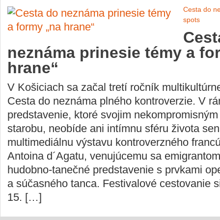
Cesta do n
spots
Cest
neznáma prinesie témy a fo
hrane“
V Košiciach sa začal tretí ročník multikultúrn
Cesta do neznáma plného kontroverzie. V rá
predstavenie, ktoré svojim nekompromisný
starobu, neobíde ani intímnu sféru života sen
multimediálnu výstavu kontroverzného franc
Antoina d´Agatu, venujúcemu sa emigrantom
hudobno-tanečné predstavenie s prvkami ope
a súčasného tanca. Festivalové cestovanie s
15. […]