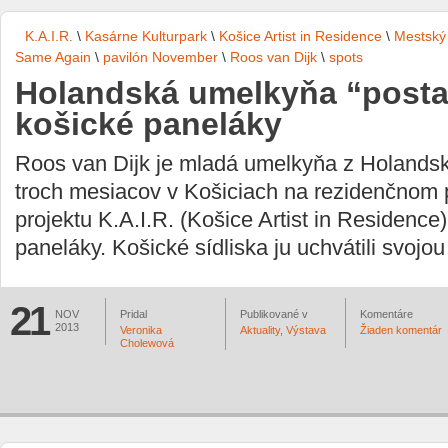
K.A.I.R.
\
Kasárne Kulturpark
\
Košice Artist in Residence
\
Mestský
Same Again
\
pavilón November
\
Roos van Dijk
\
spots
Holandská umelkyňa “posta
košické paneláky
Roos van Dijk je mladá umelkyňa z Holandsk
troch mesiacov v Košiciach na rezidenčnom 
projektu K.A.I.R. (Košice Artist in Residence)
paneláky. Košické sídliska ju uchvátili svojou
21
NOV
Pridal
Publikované v
Komentáre
2013
Veronika
Aktuality
,
Výstava
Žiaden komentár
Cholewová