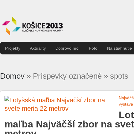
Projekty
Aktuality
Dobrovoľníci
Foto
Na stiahnutie
Domov
» Príspevky označené » spots
Najväčš
výstava
Lo
maľba Najväčší zbor na svet
metrov