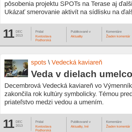
pôsobenia projektu SPOTs na Terase aj ďalši
Ukázať smerovanie aktivít na sídlisku na ďal
11
DEC
Pridal
Publikované v
Komentáre
2013
Kvetoslava
Aktuality
Žiaden komentár
Podhorská
spots
\
Vedecká kaviareň
Veda v dielach umelc
Decembrová Vedecká kaviareň vo Výmenní
zakončila rok kultúry symbolicky. Témou pre
priateľstvo medzi vedou a umením.
11
DEC
Pridal
Publikované v
Komentáre
2013
Kvetoslava
Aktuality
,
Iné
Žiaden komentár
Podhorská