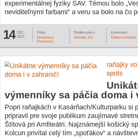
experimentálnej fyziky SAV. Témou bolo „Ve
neviditeľnými farbami“ a veru sa bolo na čo 
14
DEC
Pridal
Publikované v
Komentáre
2013
Kvetoslava
Aktuality
,
Iné
Žiaden komentár
Podhorská
raňajky v
spots
Uniká
výmenníky sa páčia doma i v
Popri raňajkách v Kasárňach/Kulturparku si 
pripravil pre svoje publikum zaujímavé stret
Štítová pri Amfiteátri. Najznámejší košický s
Kolcun privítal celý tím „spoťákov“ a návštev